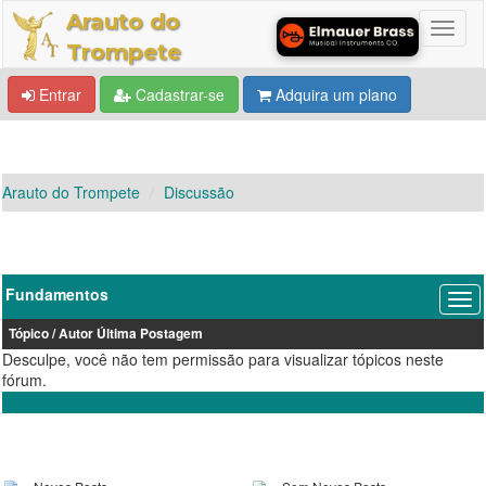
Arauto do
Trompete
Entrar
Cadastrar-se
Adquira um plano
Arauto do Trompete
Discussão
Fundamentos
Tópico
/
Autor
Última Postagem
Desculpe, você não tem permissão para visualizar tópicos neste
fórum.